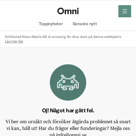
meny
Hem
Toppnyheter
Senaste nytt
Schibsted News Media AB är ansvarig för dina data på denna webbplats.
Läs mer här
Oj! Något har gått fel.
Vi ber om ursäkt och försöker åtgärda problemet så snart
vi kan, håll ut! Har du frågor eller funderingar? Mejla oss
på info@omni.se