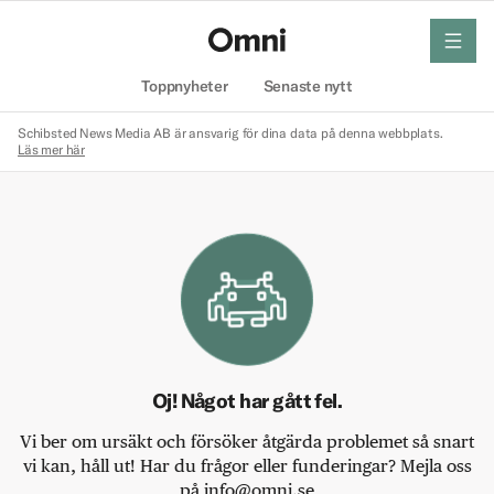
meny
Hem
Toppnyheter
Senaste nytt
Schibsted News Media AB är ansvarig för dina data på denna webbplats.
Läs mer här
Oj! Något har gått fel.
Vi ber om ursäkt och försöker åtgärda problemet så snart
vi kan, håll ut! Har du frågor eller funderingar? Mejla oss
på info@omni.se