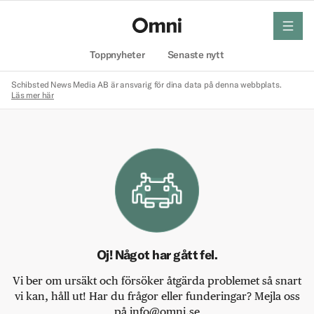
meny
Hem
Toppnyheter
Senaste nytt
Schibsted News Media AB är ansvarig för dina data på denna webbplats.
Läs mer här
Oj! Något har gått fel.
Vi ber om ursäkt och försöker åtgärda problemet så snart
vi kan, håll ut! Har du frågor eller funderingar? Mejla oss
på info@omni.se