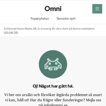
meny
Hem
Toppnyheter
Senaste nytt
Schibsted News Media AB är ansvarig för dina data på denna webbplats.
Läs mer här
Oj! Något har gått fel.
Vi ber om ursäkt och försöker åtgärda problemet så snart
vi kan, håll ut! Har du frågor eller funderingar? Mejla oss
på info@omni.se