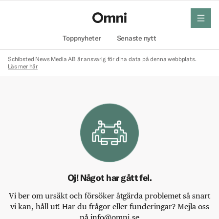
meny
Hem
Toppnyheter
Senaste nytt
Schibsted News Media AB är ansvarig för dina data på denna webbplats.
Läs mer här
Oj! Något har gått fel.
Vi ber om ursäkt och försöker åtgärda problemet så snart
vi kan, håll ut! Har du frågor eller funderingar? Mejla oss
på info@omni.se