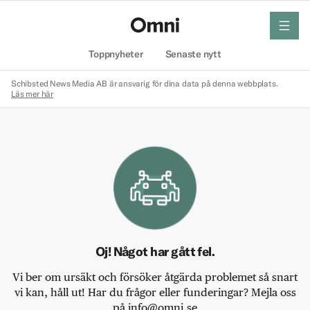
meny
Hem
Toppnyheter
Senaste nytt
Schibsted News Media AB är ansvarig för dina data på denna webbplats.
Läs mer här
Oj! Något har gått fel.
Vi ber om ursäkt och försöker åtgärda problemet så snart
vi kan, håll ut! Har du frågor eller funderingar? Mejla oss
på info@omni.se