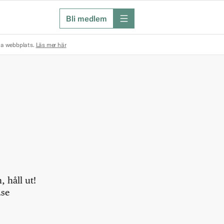
Bli medlem
meny
na webbplats.
Läs mer här
 håll ut!
.se