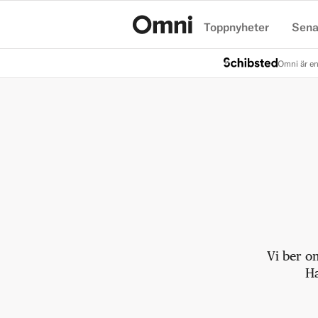
Toppnyheter
Sena
Hem
Omni är en
Vi ber o
Ha