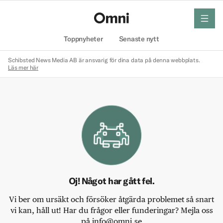
meny
Hem
Toppnyheter
Senaste nytt
Schibsted News Media AB är ansvarig för dina data på denna webbplats.
Läs mer här
Oj! Något har gått fel.
Vi ber om ursäkt och försöker åtgärda problemet så snart
vi kan, håll ut! Har du frågor eller funderingar? Mejla oss
på info@omni.se