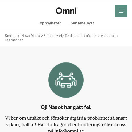
meny
Hem
Toppnyheter
Senaste nytt
Schibsted News Media AB är ansvarig för dina data på denna webbplats.
Läs mer här
Oj! Något har gått fel.
Vi ber om ursäkt och försöker åtgärda problemet så snart
vi kan, håll ut! Har du frågor eller funderingar? Mejla oss
på info@omni.se