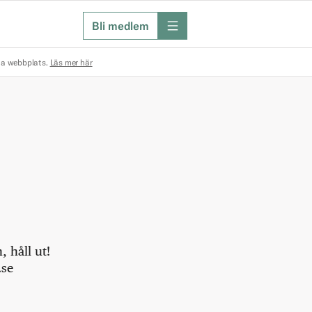
Bli medlem
meny
na webbplats.
Läs mer här
 håll ut!
.se