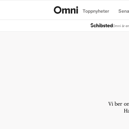
Toppnyheter
Sena
Hem
Omni är en
Vi ber o
Ha