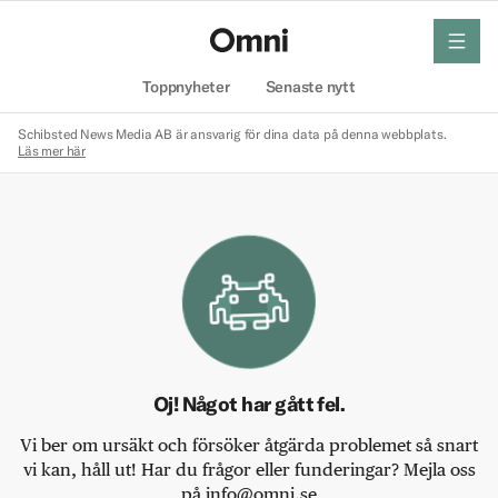
meny
Hem
Toppnyheter
Senaste nytt
Schibsted News Media AB är ansvarig för dina data på denna webbplats.
Läs mer här
Oj! Något har gått fel.
Vi ber om ursäkt och försöker åtgärda problemet så snart
vi kan, håll ut! Har du frågor eller funderingar? Mejla oss
på info@omni.se