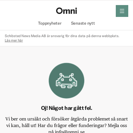
meny
Hem
Toppnyheter
Senaste nytt
Schibsted News Media AB är ansvarig för dina data på denna webbplats.
Läs mer här
Oj! Något har gått fel.
Vi ber om ursäkt och försöker åtgärda problemet så snart
vi kan, håll ut! Har du frågor eller funderingar? Mejla oss
på info@omni.se