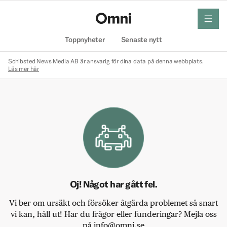
meny
Hem
Toppnyheter
Senaste nytt
Schibsted News Media AB är ansvarig för dina data på denna webbplats.
Läs mer här
Oj! Något har gått fel.
Vi ber om ursäkt och försöker åtgärda problemet så snart
vi kan, håll ut! Har du frågor eller funderingar? Mejla oss
på info@omni.se