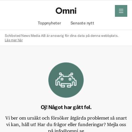
meny
Hem
Toppnyheter
Senaste nytt
Schibsted News Media AB är ansvarig för dina data på denna webbplats.
Läs mer här
Oj! Något har gått fel.
Vi ber om ursäkt och försöker åtgärda problemet så snart
vi kan, håll ut! Har du frågor eller funderingar? Mejla oss
på info@omni.se