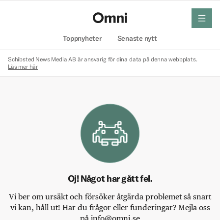
meny
Hem
Toppnyheter
Senaste nytt
Schibsted News Media AB är ansvarig för dina data på denna webbplats.
Läs mer här
Oj! Något har gått fel.
Vi ber om ursäkt och försöker åtgärda problemet så snart
vi kan, håll ut! Har du frågor eller funderingar? Mejla oss
på info@omni.se