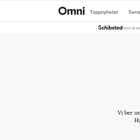
Toppnyheter
Sena
Hem
Omni är en
Vi ber o
Ha