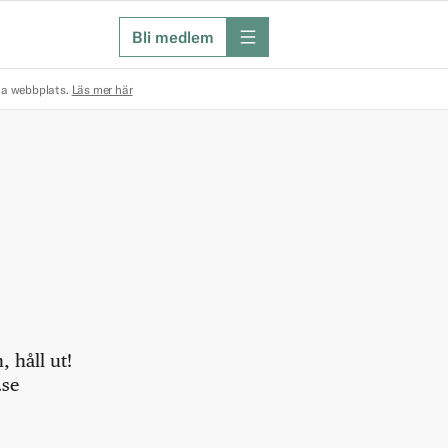
Bli medlem
meny
na webbplats.
Läs mer här
 håll ut!
.se