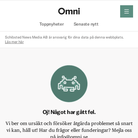
meny
Hem
Toppnyheter
Senaste nytt
Schibsted News Media AB är ansvarig för dina data på denna webbplats.
Läs mer här
Oj! Något har gått fel.
Vi ber om ursäkt och försöker åtgärda problemet så snart
vi kan, håll ut! Har du frågor eller funderingar? Mejla oss
på info@omni.se