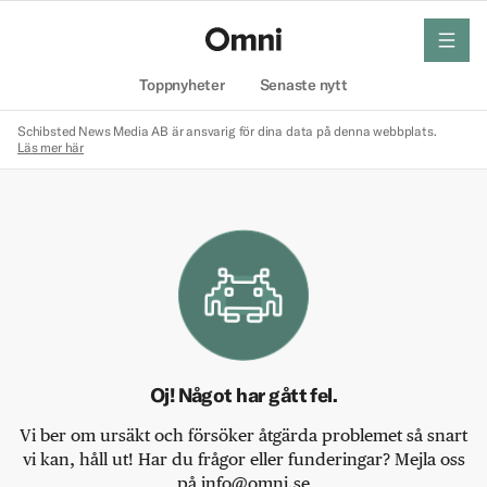
meny
Hem
Toppnyheter
Senaste nytt
Schibsted News Media AB är ansvarig för dina data på denna webbplats.
Läs mer här
Oj! Något har gått fel.
Vi ber om ursäkt och försöker åtgärda problemet så snart
vi kan, håll ut! Har du frågor eller funderingar? Mejla oss
på info@omni.se