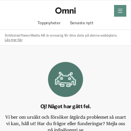
meny
Hem
Toppnyheter
Senaste nytt
Schibsted News Media AB är ansvarig för dina data på denna webbplats.
Läs mer här
Oj! Något har gått fel.
Vi ber om ursäkt och försöker åtgärda problemet så snart
vi kan, håll ut! Har du frågor eller funderingar? Mejla oss
på info@omni.se