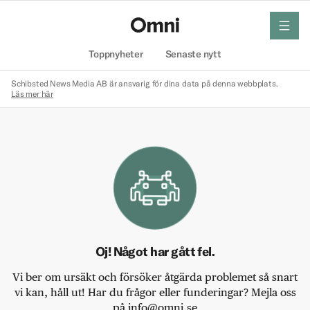
meny
Hem
Toppnyheter
Senaste nytt
Schibsted News Media AB är ansvarig för dina data på denna webbplats.
Läs mer här
Oj! Något har gått fel.
Vi ber om ursäkt och försöker åtgärda problemet så snart
vi kan, håll ut! Har du frågor eller funderingar? Mejla oss
på info@omni.se