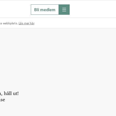
Bli medlem
meny
na webbplats.
Läs mer här
 håll ut!
.se