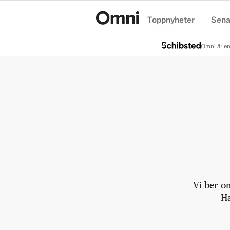
Toppnyheter
Sena
Hem
Omni är en
Vi ber o
Ha