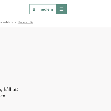
Bli medlem
meny
na webbplats.
Läs mer här
 håll ut!
.se