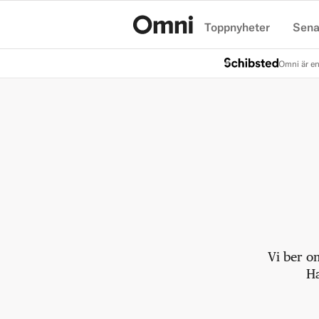
Toppnyheter
Sena
Hem
Omni är en
Vi ber o
Ha