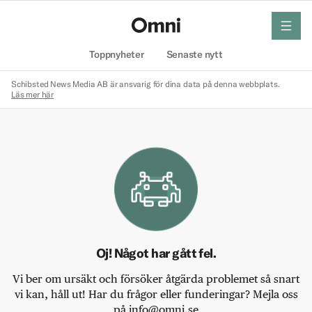
meny
Hem
Toppnyheter
Senaste nytt
Schibsted News Media AB är ansvarig för dina data på denna webbplats.
Läs mer här
Oj! Något har gått fel.
Vi ber om ursäkt och försöker åtgärda problemet så snart
vi kan, håll ut! Har du frågor eller funderingar? Mejla oss
på info@omni.se