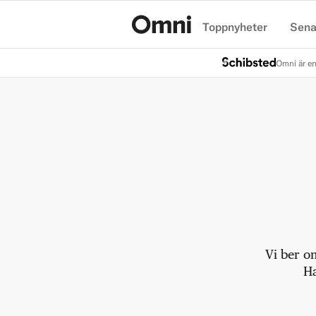
Toppnyheter
Sena
Hem
Omni är en
Vi ber o
Ha