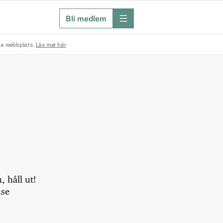
Bli medlem
meny
na webbplats.
Läs mer här
 håll ut!
.se