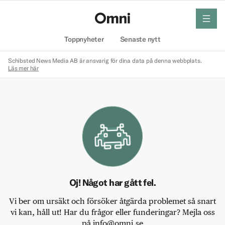
meny
Hem
Toppnyheter
Senaste nytt
Schibsted News Media AB är ansvarig för dina data på denna webbplats.
Läs mer här
Oj! Något har gått fel.
Vi ber om ursäkt och försöker åtgärda problemet så snart
vi kan, håll ut! Har du frågor eller funderingar? Mejla oss
på info@omni.se