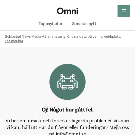
meny
Hem
Toppnyheter
Senaste nytt
Schibsted News Media AB är ansvarig för dina data på denna webbplats.
Läs mer här
Oj! Något har gått fel.
Vi ber om ursäkt och försöker åtgärda problemet så snart
vi kan, håll ut! Har du frågor eller funderingar? Mejla oss
på info@omni.se