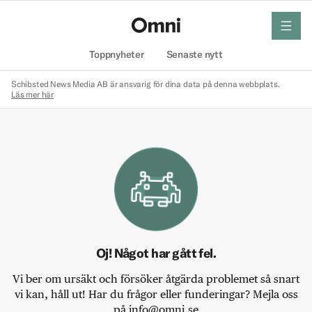
meny
Hem
Toppnyheter
Senaste nytt
Schibsted News Media AB är ansvarig för dina data på denna webbplats.
Läs mer här
Oj! Något har gått fel.
Vi ber om ursäkt och försöker åtgärda problemet så snart
vi kan, håll ut! Har du frågor eller funderingar? Mejla oss
på info@omni.se