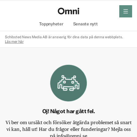
meny
Hem
Toppnyheter
Senaste nytt
Schibsted News Media AB är ansvarig för dina data på denna webbplats.
Läs mer här
Oj! Något har gått fel.
Vi ber om ursäkt och försöker åtgärda problemet så snart
vi kan, håll ut! Har du frågor eller funderingar? Mejla oss
på info@omni.se