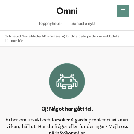
meny
Hem
Toppnyheter
Senaste nytt
Schibsted News Media AB är ansvarig för dina data på denna webbplats.
Läs mer här
Oj! Något har gått fel.
Vi ber om ursäkt och försöker åtgärda problemet så snart
vi kan, håll ut! Har du frågor eller funderingar? Mejla oss
på info@omni.se