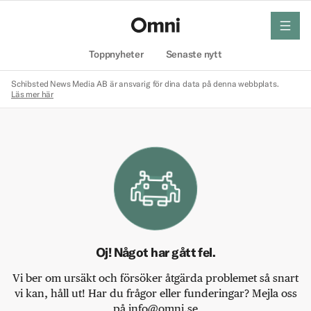
meny
Hem
Toppnyheter
Senaste nytt
Schibsted News Media AB är ansvarig för dina data på denna webbplats.
Läs mer här
Oj! Något har gått fel.
Vi ber om ursäkt och försöker åtgärda problemet så snart
vi kan, håll ut! Har du frågor eller funderingar? Mejla oss
på info@omni.se