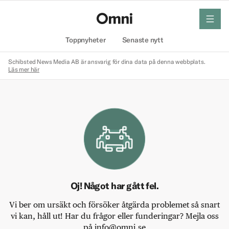
meny
Hem
Toppnyheter
Senaste nytt
Schibsted News Media AB är ansvarig för dina data på denna webbplats.
Läs mer här
Oj! Något har gått fel.
Vi ber om ursäkt och försöker åtgärda problemet så snart
vi kan, håll ut! Har du frågor eller funderingar? Mejla oss
på info@omni.se