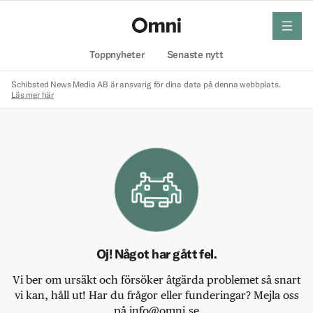
meny
Hem
Toppnyheter
Senaste nytt
Schibsted News Media AB är ansvarig för dina data på denna webbplats.
Läs mer här
Oj! Något har gått fel.
Vi ber om ursäkt och försöker åtgärda problemet så snart
vi kan, håll ut! Har du frågor eller funderingar? Mejla oss
på info@omni.se