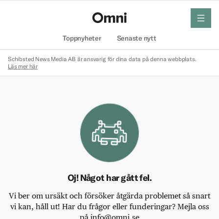
meny
Hem
Toppnyheter
Senaste nytt
Schibsted News Media AB är ansvarig för dina data på denna webbplats.
Läs mer här
Oj! Något har gått fel.
Vi ber om ursäkt och försöker åtgärda problemet så snart
vi kan, håll ut! Har du frågor eller funderingar? Mejla oss
på info@omni.se