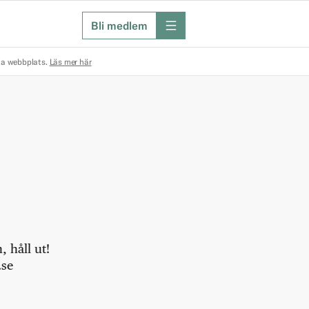
Bli medlem
meny
na webbplats.
Läs mer här
 håll ut!
.se