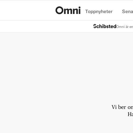
Toppnyheter
Sena
Hem
Omni är en
Vi ber o
Ha