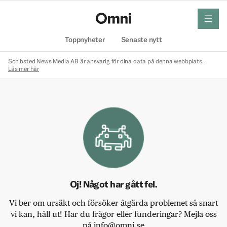
meny
Hem
Toppnyheter
Senaste nytt
Schibsted News Media AB är ansvarig för dina data på denna webbplats.
Läs mer här
Oj! Något har gått fel.
Vi ber om ursäkt och försöker åtgärda problemet så snart
vi kan, håll ut! Har du frågor eller funderingar? Mejla oss
på info@omni.se