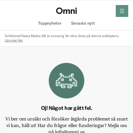
meny
Hem
Toppnyheter
Senaste nytt
Schibsted News Media AB är ansvarig för dina data på denna webbplats.
Läs mer här
Oj! Något har gått fel.
Vi ber om ursäkt och försöker åtgärda problemet så snart
vi kan, håll ut! Har du frågor eller funderingar? Mejla oss
på info@omni.se