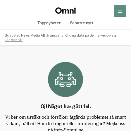
meny
Hem
Toppnyheter
Senaste nytt
Schibsted News Media AB är ansvarig för dina data på denna webbplats.
Läs mer här
Oj! Något har gått fel.
Vi ber om ursäkt och försöker åtgärda problemet så snart
vi kan, håll ut! Har du frågor eller funderingar? Mejla oss
på info@omni.se