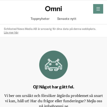
meny
Hem
Toppnyheter
Senaste nytt
Schibsted News Media AB är ansvarig för dina data på denna webbplats.
Läs mer här
Oj! Något har gått fel.
Vi ber om ursäkt och försöker åtgärda problemet så snart
vi kan, håll ut! Har du frågor eller funderingar? Mejla oss
på info@omni.se