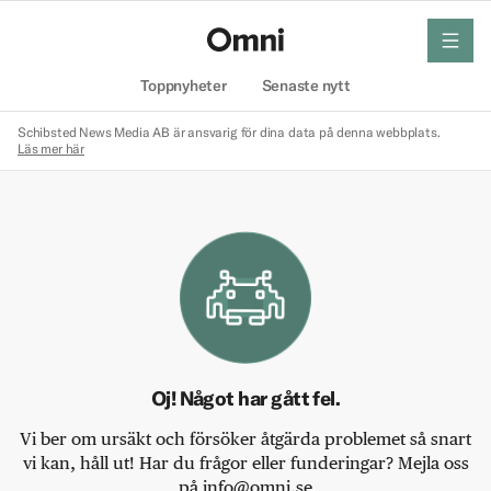
meny
Hem
Toppnyheter
Senaste nytt
Schibsted News Media AB är ansvarig för dina data på denna webbplats.
Läs mer här
Oj! Något har gått fel.
Vi ber om ursäkt och försöker åtgärda problemet så snart
vi kan, håll ut! Har du frågor eller funderingar? Mejla oss
på info@omni.se