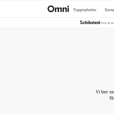
Toppnyheter
Sena
Hem
Omni är en
Vi ber o
Ha