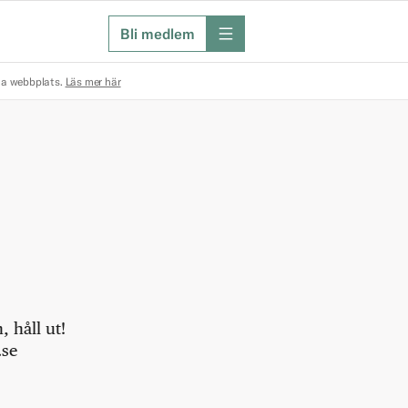
Bli medlem
meny
na webbplats.
Läs mer här
 håll ut!
.se