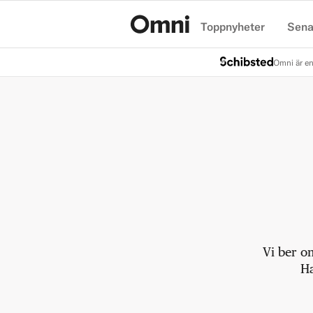
Toppnyheter
Sena
Hem
Omni är en
Vi ber o
Ha