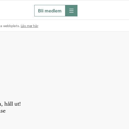
Bli medlem
meny
na webbplats.
Läs mer här
 håll ut!
.se