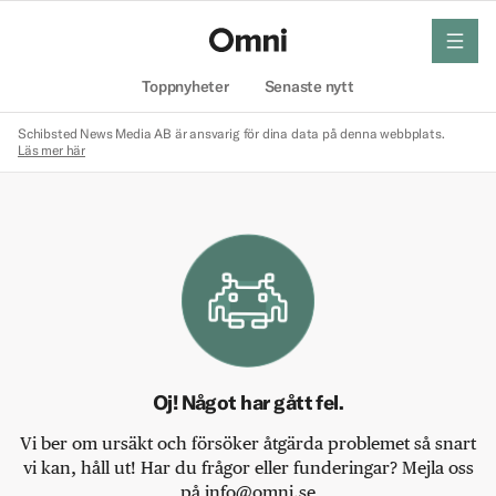
meny
Hem
Toppnyheter
Senaste nytt
Schibsted News Media AB är ansvarig för dina data på denna webbplats.
Läs mer här
Oj! Något har gått fel.
Vi ber om ursäkt och försöker åtgärda problemet så snart
vi kan, håll ut! Har du frågor eller funderingar? Mejla oss
på info@omni.se