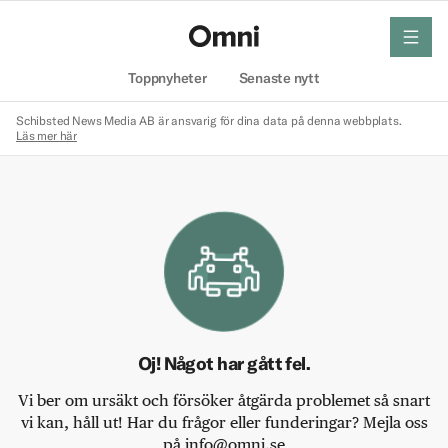
meny
Hem
Toppnyheter
Senaste nytt
Schibsted News Media AB är ansvarig för dina data på denna webbplats.
Läs mer här
Oj! Något har gått fel.
Vi ber om ursäkt och försöker åtgärda problemet så snart
vi kan, håll ut! Har du frågor eller funderingar? Mejla oss
på info@omni.se