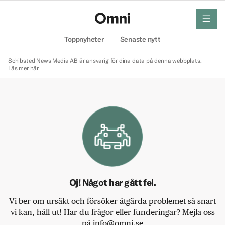
meny
Hem
Toppnyheter
Senaste nytt
Schibsted News Media AB är ansvarig för dina data på denna webbplats.
Läs mer här
Oj! Något har gått fel.
Vi ber om ursäkt och försöker åtgärda problemet så snart
vi kan, håll ut! Har du frågor eller funderingar? Mejla oss
på info@omni.se