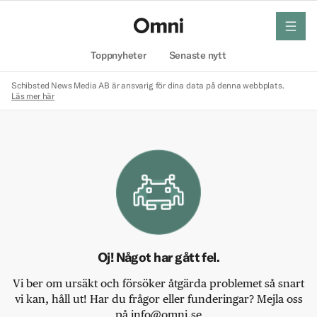
meny
Hem
Toppnyheter
Senaste nytt
Schibsted News Media AB är ansvarig för dina data på denna webbplats.
Läs mer här
Oj! Något har gått fel.
Vi ber om ursäkt och försöker åtgärda problemet så snart
vi kan, håll ut! Har du frågor eller funderingar? Mejla oss
på info@omni.se