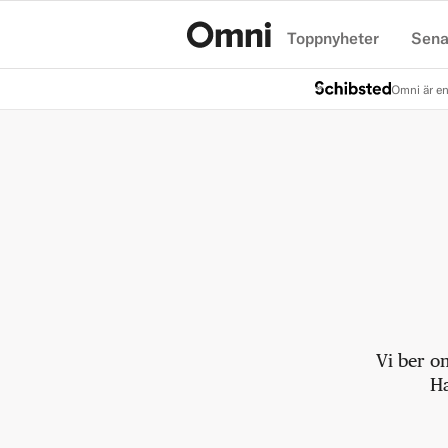
Toppnyheter
Sena
Hem
Omni är en
Vi ber o
Ha