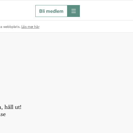
Bli medlem
meny
na webbplats.
Läs mer här
 håll ut!
.se