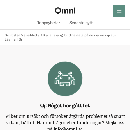
meny
Hem
Toppnyheter
Senaste nytt
Schibsted News Media AB är ansvarig för dina data på denna webbplats.
Läs mer här
Oj! Något har gått fel.
Vi ber om ursäkt och försöker åtgärda problemet så snart
vi kan, håll ut! Har du frågor eller funderingar? Mejla oss
på info@omni.se