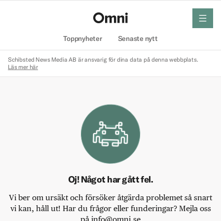
meny
Hem
Toppnyheter
Senaste nytt
Schibsted News Media AB är ansvarig för dina data på denna webbplats.
Läs mer här
Oj! Något har gått fel.
Vi ber om ursäkt och försöker åtgärda problemet så snart
vi kan, håll ut! Har du frågor eller funderingar? Mejla oss
på info@omni.se