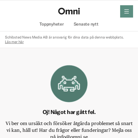
meny
Hem
Toppnyheter
Senaste nytt
Schibsted News Media AB är ansvarig för dina data på denna webbplats.
Läs mer här
Oj! Något har gått fel.
Vi ber om ursäkt och försöker åtgärda problemet så snart
vi kan, håll ut! Har du frågor eller funderingar? Mejla oss
på info@omni.se