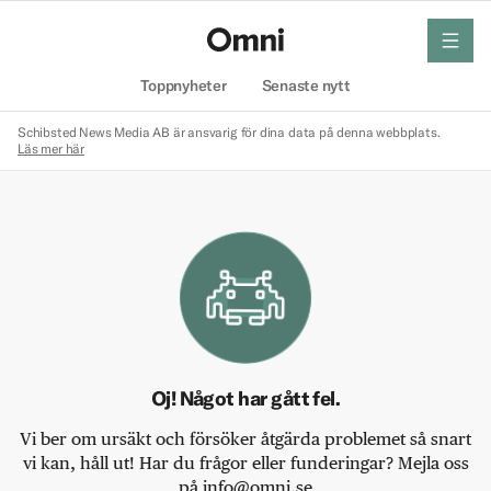
meny
Hem
Toppnyheter
Senaste nytt
Schibsted News Media AB är ansvarig för dina data på denna webbplats.
Läs mer här
Oj! Något har gått fel.
Vi ber om ursäkt och försöker åtgärda problemet så snart
vi kan, håll ut! Har du frågor eller funderingar? Mejla oss
på info@omni.se